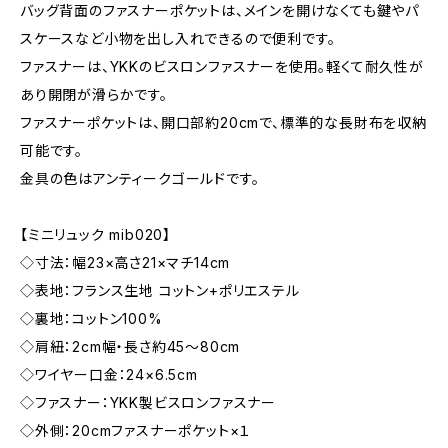
バッグ背面のファスナーポケットは、メインを開けなくても鍵やパ
スケースなど小物を出し入れできるので便利です。
ファスナーは、YKKのビスロンファスナーを使用。軽くて耐久性が
あり開閉が滑らかです。
ファスナーポケットは、開口部約20cmで、標準的な長財布を収納
可能です。
金具の色はアンティークゴールドです。
【ミニリュック mib020】
◇寸法：幅23×高さ21×マチ14cm
◇表地：フランス生地 コットン+ポリエステル
◇裏地：コットン100%
◇肩紐：2cm幅・長さ約45～80cm
◇ワイヤー口金：24×6.5cm
◇ファスナー：YKK製ビスロンファスナー
◇外側：20cmファスナーポケット×１