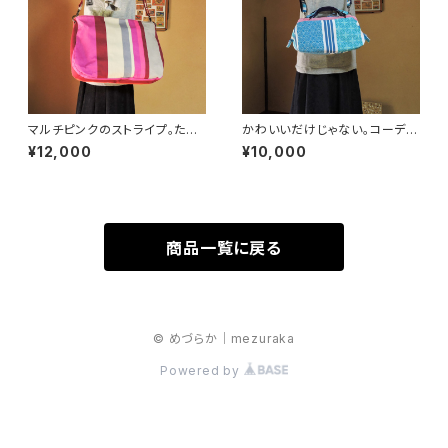
マルチピンクのストライプ。たっ
かわいいだけじゃない。コーデに
ぷり収納ショルダーバッグ ☆限
合わせて 2wayバッグ フランス
¥12,000
¥10,000
定品☆ mib001
生地 ☆限定品☆ mib024
商品一覧に戻る
© めづらか｜mezuraka
Powered by