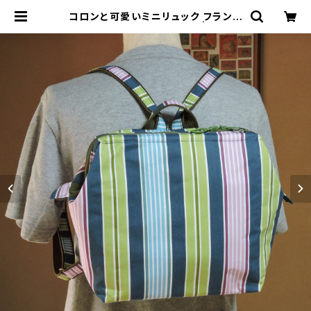
コロンと可愛いミニリュック フランス
生地 ☆限定品☆ mib020 | めづら
か｜mezuraka